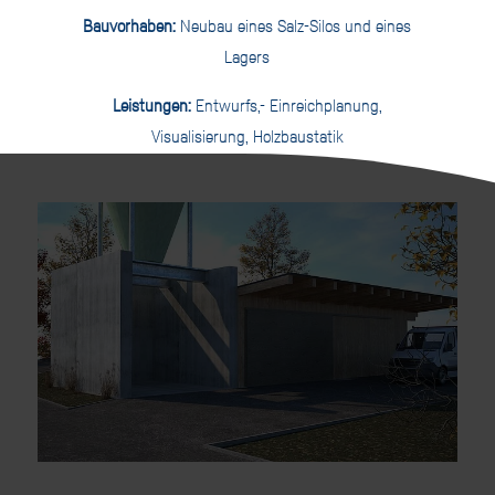
Bauvorhaben:
Neubau eines Salz-Silos und eines
Lagers
Leistungen:
Entwurfs,- Einreichplanung,
Visualisierung, Holzbaustatik