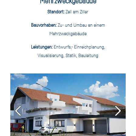
Mehrzweckgebäude
Standort:
Zell am Ziller
Bauvorhaben:
Zu- und Umbau an einem
Mehrzweckgebäude
Leistungen:
Entwurfs,- Einreichplanung,
Visualisierung, Statik, Bauleitung