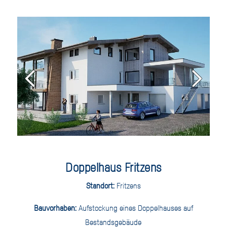
Doppelhaus Fritzens
Standort:
Fritzens
Bauvorhaben:
Aufstockung eines Doppelhauses auf
Bestandsgebäude